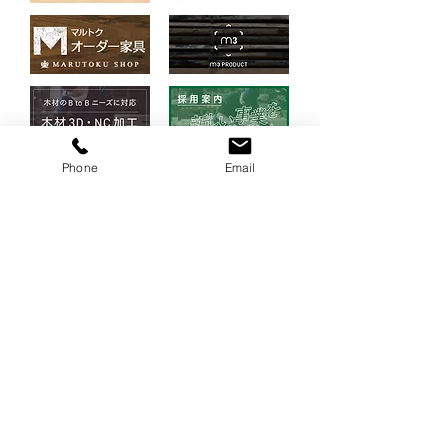
Phone
Email
Adress
■本社
761-8031
〒
796-50
香川県高松市郷東町
Access Map
​​→
■関東営業所
〒
242-0006
神奈川県大和市南林間1-8-17
レントールビル2C