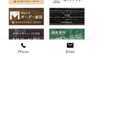
Phone
Email
Adress
■本社
761-8031
〒
796-50
香川県高松市郷東町
Access Map
​​→
■関東営業所
〒
242-0006
神奈川県大和市南林間1-8-17
レントールビル2C